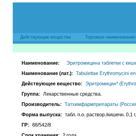
Действующие вещества
Торговые наименования
Наименование:
Эритромицина таблетки с ки
Наименование (лат.):
Tabulettae Erythromycini en
Действующее вещество:
Эритромицин* (Erythro
Группа:
Лекарственные средства.
Производитель:
Татхимфармпрепараты (Россия
Форма выпуска:
табл. п.о. раствор./кишечн. 0,1 г
ГР:
88/542/8
Срок хранения:
2 года