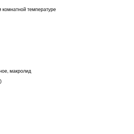
ри комнатной температуре
ное, макролид
)