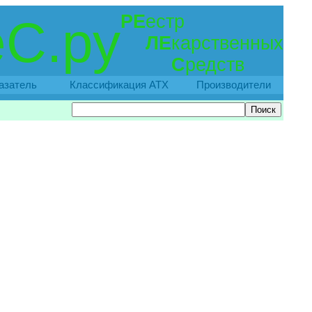
РЕ
естр
С.ру
ЛЕ
карственных
С
редств
азатель
Классификация АТХ
Производители