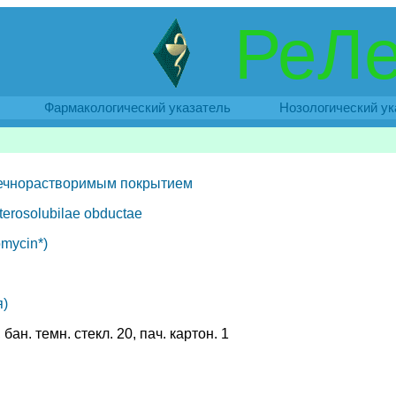
РеЛе
Фармакологический указатель
Нозологический ук
шечнорастворимым покрытием
terosolubilae obductae
mycin*)
)
, бан. темн. стекл. 20, пач. картон. 1