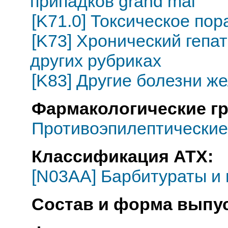
припадков grand mal
[K71.0] Токсическое по
[K73] Хронический гепа
других рубриках
[K83] Другие болезни ж
Фармакологические г
Противоэпилептические
Классификация АТХ:
[N03AA] Барбитураты и
Состав и форма выпус