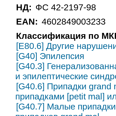
НД:
ФС 42-2197-98
EAN:
4602849003233
Классификация по МКБ
[E80.6] Другие нарушен
[G40] Эпилепсия
[G40.3] Генерализованн
и эпилептические синд
[G40.6] Припадки grand
припадками [petit mal] и
[G40.7] Малые припадки 