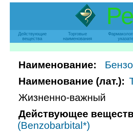
Ре
Действующие
Торговые
Фармаколог
вещества
наименования
указат
Наименование:
Бензо
Наименование (лат.):
Жизненно-важный
Действующее веществ
(Benzobarbital*)