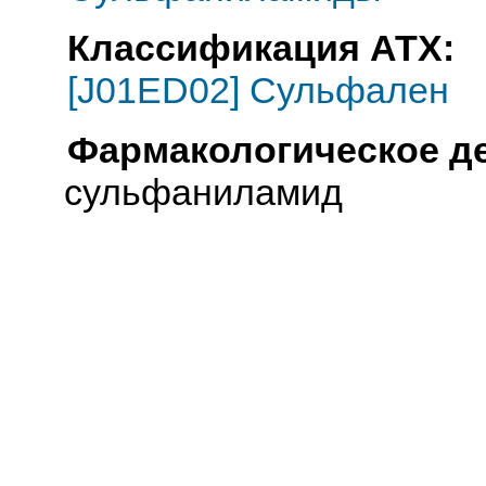
Классификация АТХ:
[J01ED02] Сульфален
Фармакологическое д
сульфаниламид