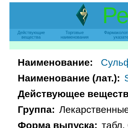
Ре
Действующие
Торговые
Фармаколог
вещества
наименования
указат
Наименование:
Суль
Наименование (лат.):
Действующее веществ
Группа:
Лекарственные
Форма выпуска:
табл. 