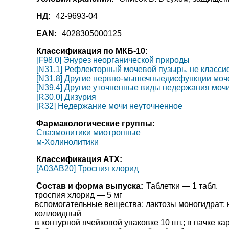
НД:
42-9693-04
EAN:
4028305000125
Классификация по МКБ-10:
[F98.0] Энурез неорганической природы
[N31.1] Рефлекторный мочевой пузырь, не класс
[N31.8] Другие нервно-мышечныедисфункции моч
[N39.4] Другие уточненные виды недержания моч
[R30.0] Дизурия
[R32] Недержание мочи неуточненное
Фармакологические группы:
Спазмолитики миотропные
м-Холинолитики
Классификация АТХ:
[A03AB20] Троспия хлорид
Состав и форма выпуска:
Таблетки — 1 табл.
троспия хлорид — 5 мг
вспомогательные вещества: лактозы моногидрат; н
коллоидный
в контурной ячейковой упаковке 10 шт.; в пачке ка