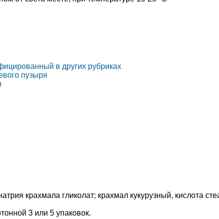
ифицированный в других рубриках
евого пузыря
и
атрия крахмала гликолат; крахмал кукурузный, кислота сте
ртонной 3 или 5 упаковок.