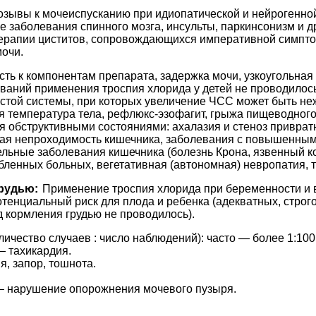
ывы к мочеиспусканию при идиопатической и нейрогенной 
заболевания спинного мозга, инсульты, паркинсонизм и др
ерапии циститов, сопровождающихся императивной симптом
очи.
ь к компонентам препарата, задержка мочи, узкоугольная г
ваний применения троспия хлорида у детей не проводилось
той системы, при которых увеличение ЧСС может быть неж
я температура тела, рефлюкс-эзофагит, грыжа пищеводног
обструктивными состояниями: ахалазия и стеноз привратн
кая непроходимость кишечника, заболевания с повышенным
льные заболевания кишечника (болезнь Крона, язвенный коли
бленных больных, вегетативная (автономная) невропатия, 
рудью:
Применение троспия хлорида при беременности и в
тенциальный риск для плода и ребенка (адекватных, стро
 кормления грудью не проводилось).
личество случаев : число наблюдений): часто — более 1:100
— тахикардия.
я, запор, тошнота.
— нарушение опорожнения мочевого пузыря.