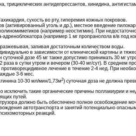
а, трициклических антидепрессантов, хинидина, антигиста
хикардия, сухость во рту, гиперемия кожных покровов.
в (активированный уголь и др.), местное введение пилока
холиномиметиков (например неостигмин). При недостаточн
адреноблокатора (например 1 мг пропранолола в/в под ко
е разжевывая, запивая достаточным количеством воды.
ивидуально в зависимости от клинической картины и тяжест
. При суточной дозе 45 мг также допустимо принимать 30 мг у
2 раза в сутки утром и вечером (30-40 мг/сут). В среднем п
противорецидивное лечение в течение 2-4 нед. При необхо
аждые 3-6 мес.
2
атинина 10-30 мл/мин/1,73м
) суточная доза не должна прев
о исключить такие органические причины поллакиурии и не
ящих путей.
трузора должно быть обеспечено полное освобождение моч
 вождения автотранспорта и занятий потенциально опасны
психомоторных реакций.