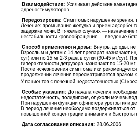
Взаимодействие:
Усиливает действие амантадин
адреностимуляторов.
Передозировка:
Симптомы: нарушение зрения, та
Лечение: промывание желудка и прием адсорбенто
задержке мочи. В тяжелых случаях — назначение 
нестабильности кровообращения — введение бета-
Способ применения и дозы:
Внутрь, до еды, н
Взрослым и детям с 14 лет препарат назначают инд
сут) или по 15 мг 2-3 раза в сутки (30-45 мг/сут)
гиперактивности детрузора назначают по 15-20 мг 
После исчезновения симптоматики рекомендуется 
продолжении лечения пересматривается врачом к
У пациентов с почечной недостаточностью (Cl кре
Особые указания:
До начала лечения необходим
недостаточность, полидипсия, опухоли мочевывод
При нарушении функции сфинктера уретры или де
В период лечения необходимо воздерживаться от
повышенной концентрации внимания и быстроты 
Дата согласования описания:
28.06.2006