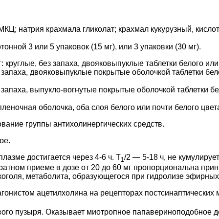
КЦ; натрия крахмала гликолат; крахмал кукурузный, кислот
тонной 3 или 5 упаковок (15 мг), или 3 упаковки (30 мг).
г: круглые, без запаха, двояковыпуклые таблетки белого или
з запаха, двояковыпуклые покрытые оболочкой таблетки бело
з запаха, выпукло-вогнутые покрытые оболочкой таблетки бел
пленочная оболочка, оба слоя белого или почти белого цвет
вание группы антихолинергических средств.
ое.
плазме достигается через 4-6 ч. T
/2 — 5-18 ч, не кумулиру
1
ратном приеме в дозе от 20 до 60 мг пропорциональна прин
оголя, метаболита, образующегося при гидролизе эфирных
гонистом ацетилхолина на рецепторах постсинаптических 
ого пузыря. Оказывает миотропное папавериноподобное д