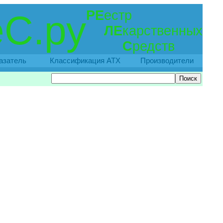
РЕ
естр
С.ру
ЛЕ
карственных
С
редств
азатель
Классификация АТХ
Производители