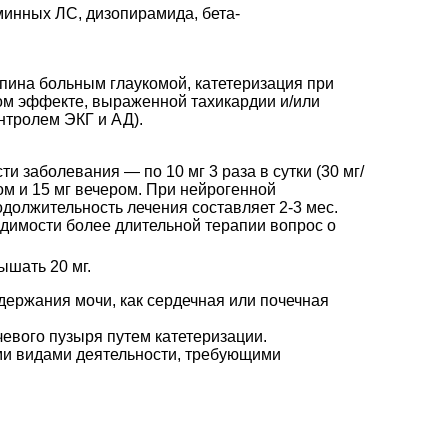
минных ЛС, дизопирамида, бета-
рпина больным глаукомой, катетеризация при
ом эффекте, выраженной тахикардии и/или
нтролем ЭКГ и АД).
и заболевания — по 10 мг 3 раза в сутки (30 мг/
тром и 15 мг вечером. При нейрогенной
родолжительность лечения составляет 2-3 мес.
димости более длительной терапии вопрос о
ышать 20 мг.
держания мочи, как сердечная или почечная
евого пузыря путем катетеризации.
ми видами деятельности, требующими