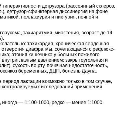
гиперактивности детрузора (рассеянный склероз,
.), детрузор-сфинктерная диссинергия на фоне
атикой, поллакиурия и никтурия, ночной и
лаукома, тахиаритмия, миастения, возраст до 14
).
елательно: тахикардия, хроническая сердечная
о отверстия диафрагмы, сочетающаяся с рефлюкс-
ика; атония кишечника у больных пожилого
 внутриглазным давлением: закрытоугольная и
т), сухость во рту, почечная недостаточность,
токсикоз беременных, ДЦП, болезнь Дауна.
 период лактации возможно только в том случае,
го контролируемых исследований применения
, иногда — 1:100-1000, редко — менее 1:1000.