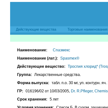
Действующие вещества
Торговые наименования
Наименование:
Спазмекс
Наименование (лат.):
Spasmex®
Действующее вещество:
Троспия хлорид* (Trosp
Группа:
Лекарственные средства.
Форма выпуска:
табл. п.о. 30 мг, уп. контурн. яч.
ГР:
016196/02 от 10/03/2005,
Dr. R.Pfleger, Chemi
Срок хранения:
5 лет
Условия хранения:
Список Б. В сухом, защищенн