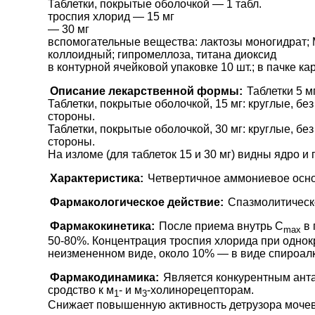
Таблетки, покрытые оболочкой — 1 табл.
троспия хлорид — 15 мг
— 30 мг
вспомогательные вещества: лактозы моногидрат; М
коллоидный; гипромеллоза, титана диоксид
в контурной ячейковой упаковке 10 шт.; в пачке кар
Описание лекарственной формы:
Таблетки 5 м
Таблетки, покрытые оболочкой, 15 мг: круглые, бе
стороны.
Таблетки, покрытые оболочкой, 30 мг: круглые, бе
стороны.
На изломе (для таблеток 15 и 30 мг) видны ядро и 
Характеристика:
Четвертичное аммониевое осно
Фармакологическое действие:
Спазмолитическ
Фармакокинетика:
После приема внутрь C
в 
max
50-80%. Концентрация троспия хлорида при однок
неизмененном виде, около 10% — в виде спироалк
Фармакодинамика:
Является конкурентным анта
сродство к м
- и м
-холинорецепторам.
1
3
Снижает повышенную активность детрузора мочев