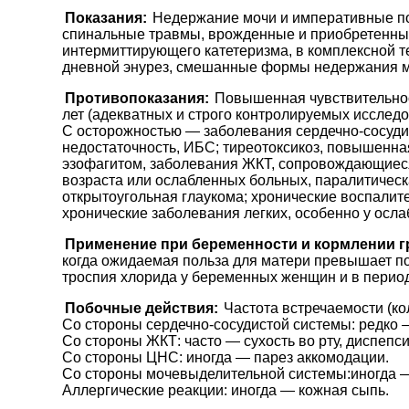
Показания:
Недержание мочи и императивные поз
спинальные травмы, врожденные и приобретенные 
интермиттирующего катетеризма, в комплексной т
дневной энурез, смешанные формы недержания м
Противопоказания:
Повышенная чувствительност
лет (адекватных и строго контролируемых исследо
С осторожностью — заболевания сердечно-сосудис
недостаточность, ИБС; тиреотоксикоз, повышенна
эзофагитом, заболевания ЖКТ, сопровождающиеся 
возраста или ослабленных больных, паралитичес
открытоугольная глаукома; хронические воспалите
хронические заболевания легких, особенно у осла
Применение при беременности и кормлении г
когда ожидаемая польза для матери превышает по
троспия хлорида у беременных женщин и в период
Побочные действия:
Частота встречаемости (ко
Со стороны сердечно-сосудистой системы: редко 
Со стороны ЖКТ: часто — сухость во рту, диспепси
Со стороны ЦНС: иногда — парез аккомодации.
Со стороны мочевыделительной системы:иногда 
Аллергические реакции: иногда — кожная сыпь.