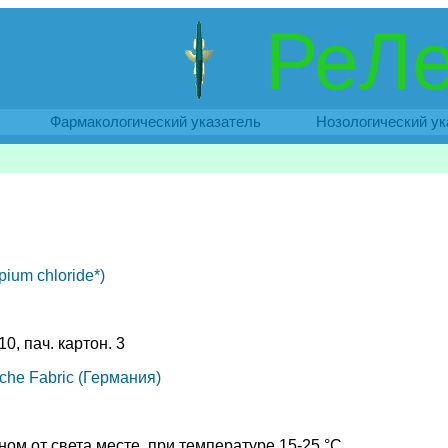
РеЛе
Фармакологический указатель
Нозологический ук
ium chloride*)
 10, пач. картон. 3
sche Fabric (Германия)
ом от света месте, при температуре 15-25 °C