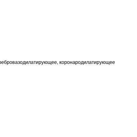
церебровазодилатирующее, коронародилатирующее