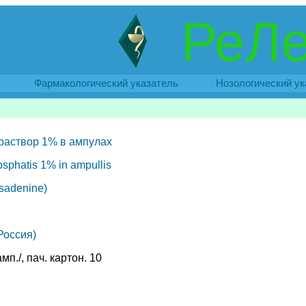
РеЛе
Фармакологический указатель
Нозологический ук
раствор 1% в ампулах
osphatis 1% in ampullis
sadenine)
Россия)
амп./, пач. картон. 10