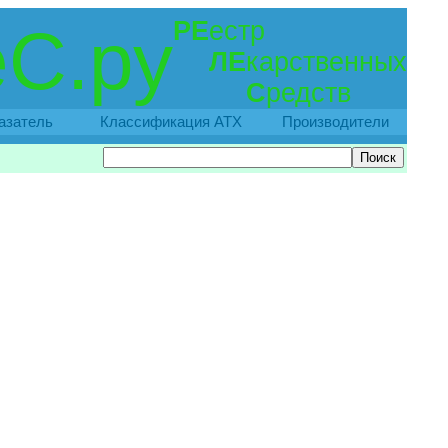
РЕ
естр
С.ру
ЛЕ
карственных
С
редств
азатель
Классификация АТХ
Производители