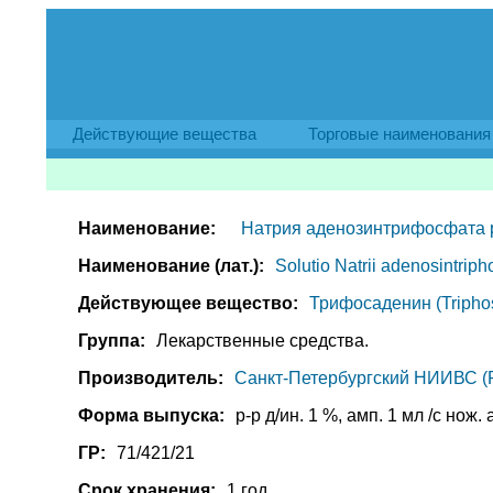
Действующие вещества
Торговые наименования
Наименование:
Натрия аденозинтрифосфата 
Наименование (лат.):
Solutio Natrii adenosintriph
Действующее вещество:
Трифосаденин (Tripho
Группа:
Лекарственные средства.
Производитель:
Санкт-Петербургский НИИВС (
Форма выпуска:
р-р д/ин. 1 %, амп. 1 мл /с нож. 
ГР:
71/421/21
Срок хранения:
1 год