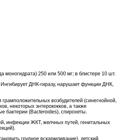
 моногидрата) 250 или 500 мг; в блистере 10 шт.
 Ингибирует ДНК-гиразу, нарушает функции ДНК,
 грамположительных возбудителей (синегнойной,
ов, некоторых энтерококков, а также
 бактерии (Bacteroides), спирохеты.
ей, инфекции ЖКТ, желчных путей, генитальных
екций).
ановить грудное вскармливание), детский