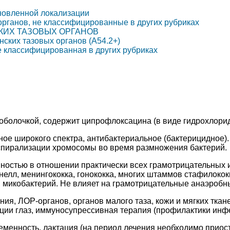
новленной локализации
органов, не классифицированные в других рубриках
КИХ ТАЗОВЫХ ОРГАНОВ
нских тазовых органов (A54.2+)
е классифицированная в других рубриках
 оболочкой, содержит ципрофлоксацина (в виде гидрохлорида
ое широкого спектра, антибактериальное (бактерицидное).
 спирализации хромосомы во время размножения бактерий.
остью в отношении практически всех грамотрицательных и
елл, менингококка, гонококка, многих штаммов стафилококк
 микобактерий. Не влияет на грамотрицательные анаэробные
ия, ЛОР-органов, органов малого таза, кожи и мягких ткан
екции глаз, иммуносупрессивная терапия (профилактики инф
еменность, лактация (на период лечения необходимо приост