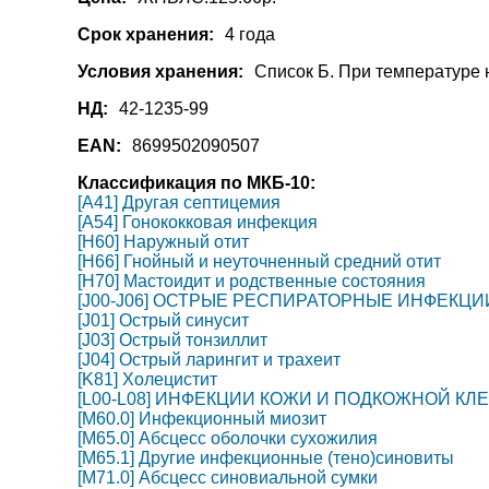
Срок хранения:
4 года
Условия хранения:
Список Б. При температуре 
НД:
42-1235-99
EAN:
8699502090507
Классификация по МКБ-10:
[A41] Другая септицемия
[A54] Гонококковая инфекция
[H60] Наружный отит
[H66] Гнойный и неуточненный средний отит
[H70] Мастоидит и родственные состояния
[J00-J06] ОСТРЫЕ РЕСПИРАТОРНЫЕ ИНФЕКЦ
[J01] Острый синусит
[J03] Острый тонзиллит
[J04] Острый ларингит и трахеит
[K81] Холецистит
[L00-L08] ИНФЕКЦИИ КОЖИ И ПОДКОЖНОЙ КЛ
[M60.0] Инфекционный миозит
[M65.0] Абсцесс оболочки сухожилия
[M65.1] Другие инфекционные (тено)синовиты
[M71.0] Абсцесс синовиальной сумки