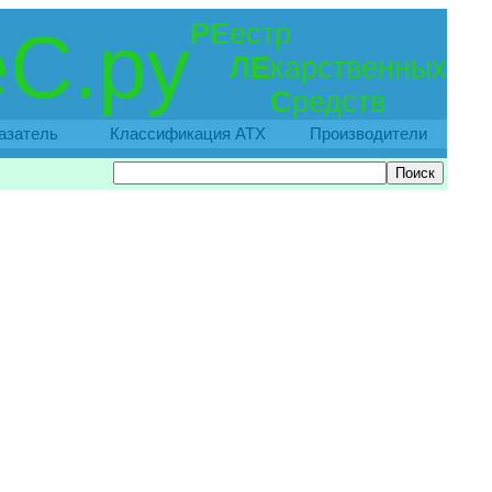
РЕ
естр
С.ру
ЛЕ
карственных
С
редств
азатель
Классификация АТХ
Производители