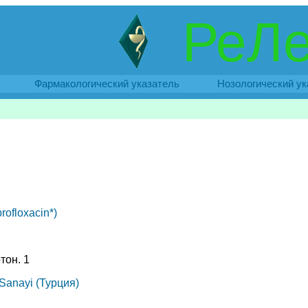
РеЛе
Фармакологический указатель
Нозологический ук
ofloxacin*)
ртон. 1
 Sanayi (Турция)