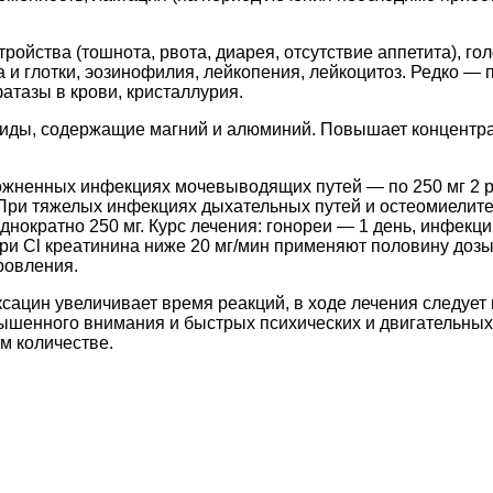
ойства (тошнота, рвота, диарея, отсутствие аппетита), го
а и глотки, эозинофилия, лейкопения, лейкоцитоз. Редко — 
тазы в крови, кристаллурия.
ды, содержащие магний и алюминий. Повышает концентра
ожненных инфекциях мочевыводящих путей — по 250 мг 2 р
При тяжелых инфекциях дыхательных путей и остеомиелите 
однократно 250 мг. Курс лечения: гонореи — 1 день, инфек
ри Cl креатинина ниже 20 мг/мин применяют половину дозы
ровления.
сацин увеличивает время реакций, в ходе лечения следует
шенного внимания и быстрых психических и двигательных
м количестве.