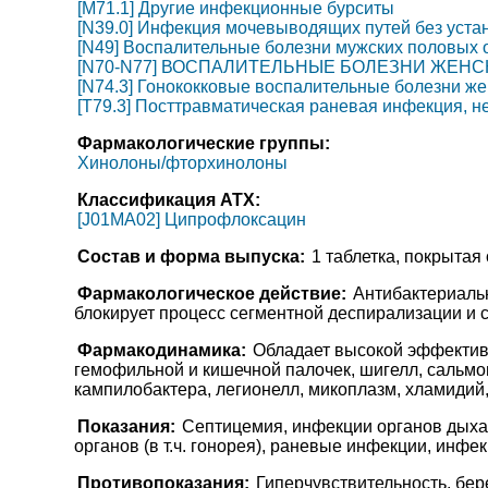
[M71.1] Другие инфекционные бурситы
[N39.0] Инфекция мочевыводящих путей без уста
[N49] Воспалительные болезни мужских половых 
[N70-N77] ВОСПАЛИТЕЛЬНЫЕ БОЛЕЗНИ ЖЕНС
[N74.3] Гонококковые воспалительные болезни же
[T79.3] Посттравматическая раневая инфекция, н
Фармакологические группы:
Хинолоны/фторхинолоны
Классификация АТХ:
[J01MA02] Ципрофлоксацин
Состав и форма выпуска:
1 таблетка, покрытая
Фармакологическое действие:
Антибактериальн
блокирует процесс сегментной деспирализации и
Фармакодинамика:
Обладает высокой эффективн
гемофильной и кишечной палочек, шигелл, сальмон
кампилобактера, легионелл, микоплазм, хламидий,
Показания:
Септицемия, инфекции органов дыхан
органов (в т.ч. гонорея), раневые инфекции, инф
Противопоказания:
Гиперчувствительность, бер