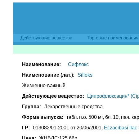
Действующие вещества
Торговые наименования
Наименование:
Сифлокс
Наименование (лат.):
Sifloks
Жизненно-важный
Действующее вещество:
Ципрофлоксацин* (Cipr
Группа:
Лекарственные средства.
Форма выпуска:
табл. п.о. 500 мг, бл. 10, пач. ка
ГР:
013082/01-2001 от 20/06/2001,
Eczacibasi Ilac
Цена:
ЖНВЛС:125.66р.