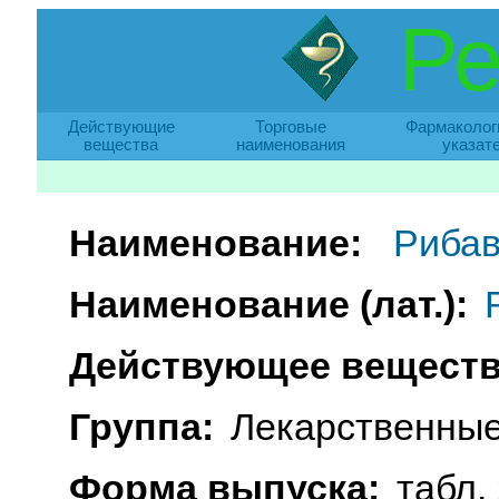
Ре
Действующие
Торговые
Фармаколог
вещества
наименования
указат
Наименование:
Риба
Наименование (лат.):
Действующее веществ
Группа:
Лекарственные
Форма выпуска:
табл. 