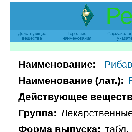
Ре
Действующие
Торговые
Фармаколог
вещества
наименования
указат
Наименование:
Риба
Наименование (лат.):
Действующее веществ
Группа:
Лекарственные
Форма выпуска:
табл. 