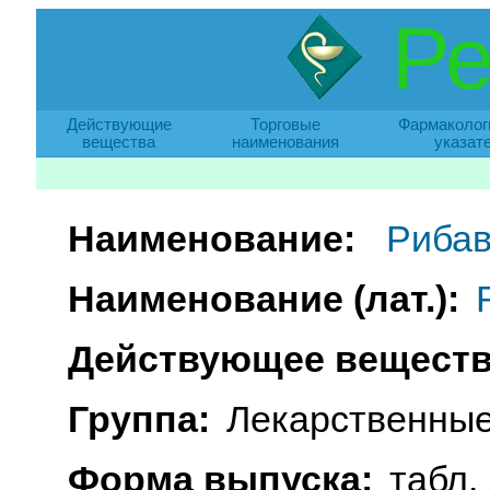
Ре
Действующие
Торговые
Фармаколог
вещества
наименования
указат
Наименование:
Риба
Наименование (лат.):
Действующее веществ
Группа:
Лекарственные
Форма выпуска:
табл.