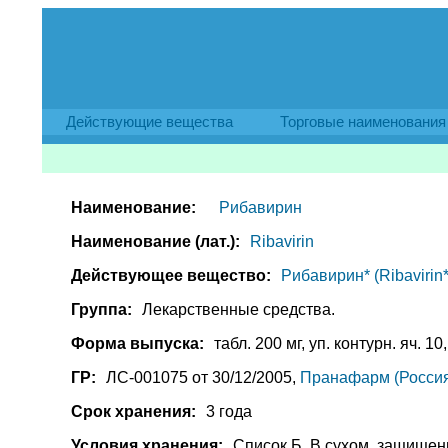
Действующие вещества
Торговые наименования
Наименование:
Рибавирин
Наименование (лат.):
Ribavirin
Действующее вещество:
Рибавирин* (Ribavirin*
Группа:
Лекарственные средства.
Форма выпуска:
табл. 200 мг, уп. контурн. яч. 10
ГР:
ЛС-001075 от 30/12/2005,
Пранафарм (Россия
Срок хранения:
3 года
Условия хранения:
Список Б. В сухом, защищен