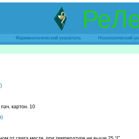
РеЛе
Фармакологический указатель
Нозологический ук
)
, пач. картон. 10
)
ном от света месте, при температуре не выше 25 °C