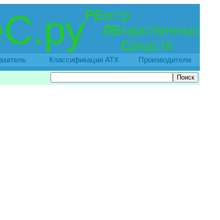
РЕ
естр
С.ру
ЛЕ
карственных
С
редств
азатель
Классификация АТХ
Производители