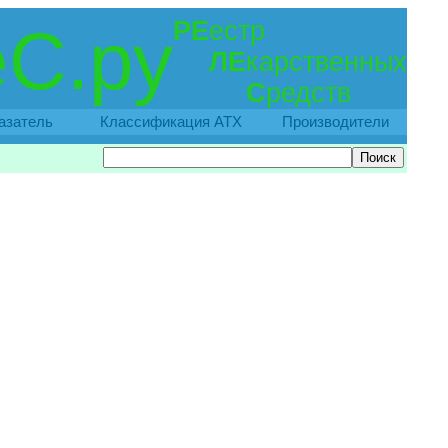
РЕ
естр
С.ру
ЛЕ
карственных
С
редств
азатель
Классификация АТХ
Производители