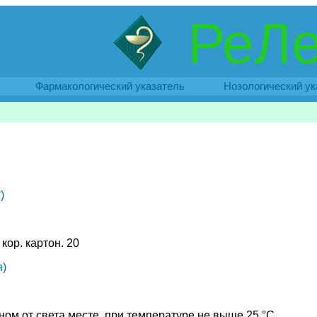
РеЛе
Фармакологический указатель
Нозологический ук
)
, кор. картон. 20
)
ном от света месте, при температуре не выше 25 °C