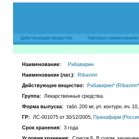
Действующие вещества
Торговые наименования
Наименование:
Рибавирин
Наименование (лат.):
Ribavirin
Действующее вещество:
Рибавирин* (Ribavirin*
Группа:
Лекарственные средства.
Форма выпуска:
табл. 200 мг, уп. контурн. яч. 10
ГР:
ЛС-001075 от 30/12/2005,
Пранафарм (Россия
Срок хранения:
3 года
Условия хранения:
Список Б. В сухом, защищен