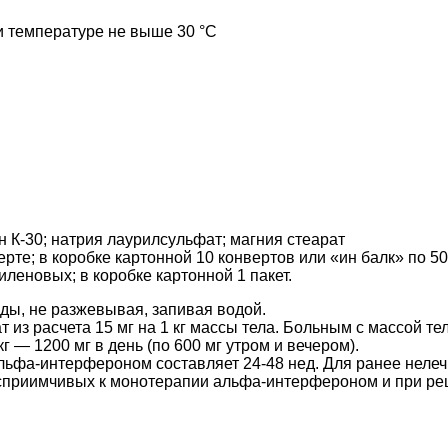
ри температуре не выше 30 °C
 К-30; натрия лаурилсульфат; магния стеарат
ерте; в коробке картонной 10 конвертов или «ин балк» по 50
иленовых; в коробке картонной 1 пакет.
еды, не разжевывая, запивая водой.
из расчета 15 мг на 1 кг массы тела. Больным с массой тела
г — 1200 мг в день (по 600 мг утром и вечером).
льфа-интерфероном составляет 24-48 нед. Для ранее неле
восприимчивых к монотерапии альфа-интерфероном и при ре