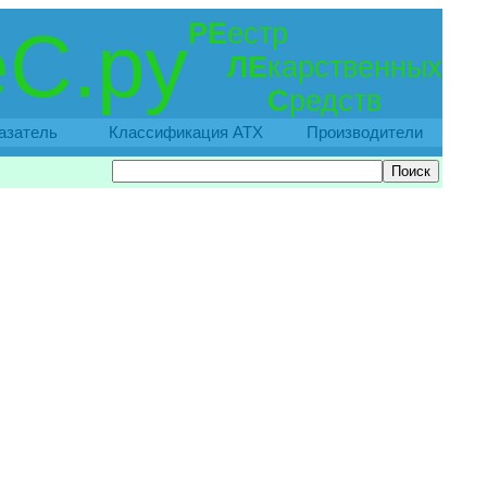
РЕ
естр
С.ру
ЛЕ
карственных
С
редств
азатель
Классификация АТХ
Производители