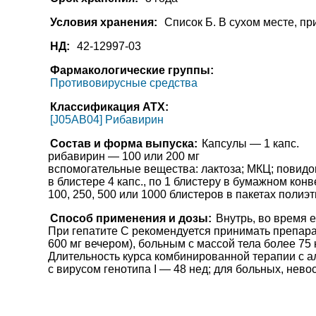
Условия хранения:
Список Б. В сухом месте, п
НД:
42-12997-03
Фармакологические группы:
Противовирусные средства
Классификация АТХ:
[J05AB04] Рибавирин
Состав и форма выпуска:
Капсулы — 1 капс.
рибавирин — 100 или 200 мг
вспомогательные вещества: лактоза; МКЦ; повидон
в блистере 4 капс., по 1 блистеру в бумажном конв
100, 250, 500 или 1000 блистеров в пакетах полиэт
Способ применения и дозы:
Внутрь, во время 
При гепатите С рекомендуется принимать препарат 
600 мг вечером), больным с массой тела более 75 к
Длительность курса комбинированной терапии с а
с вирусом генотипа I — 48 нед; для больных, не