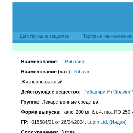
Действующие вещества
Торговые наименования
Наименование:
Рибавин
Наименование (лат.):
Ribavin
Жизненно-важный
Действующее вещество:
Рибавирин* (Ribavirin*
Группа:
Лекарственные средства.
Форма выпуска:
капс. 200 мг, бл. 4, пак. ПЭ 250 
ГР:
015584/01 от 26/04/2004,
Lupin Ltd. (Индия)
Срок хранения:
3 года