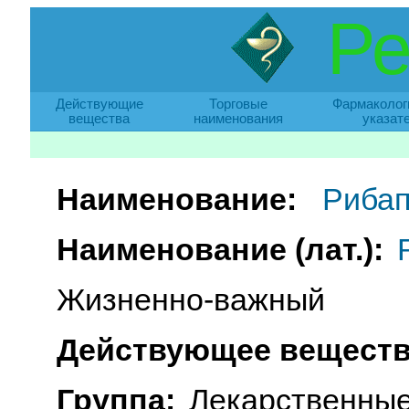
Ре
Действующие
Торговые
Фармаколог
вещества
наименования
указат
Наименование:
Рибап
Наименование (лат.):
Жизненно-важный
Действующее веществ
Группа:
Лекарственные