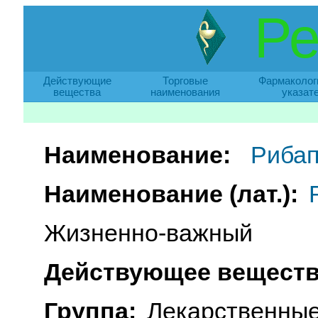
Ре
Действующие
Торговые
Фармаколог
вещества
наименования
указат
Наименование:
Рибап
Наименование (лат.):
Жизненно-важный
Действующее веществ
Группа:
Лекарственные