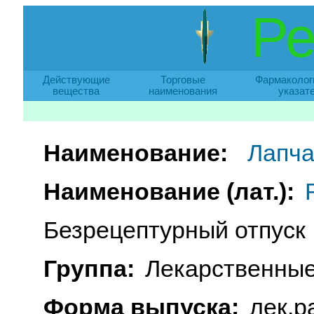
Ре
Действующие
Торговые
Фармаколог
вещества
наименования
указат
Наименование:
Лапча
Наименование (лат.):
Безрецептурный отпуск
Группа:
Лекарственные
Форма выпуска:
лек.ра