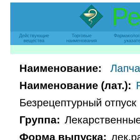
Ре
Действующие
Торговые
Фармаколог
вещества
наименования
указат
Наименование:
Лапча
Наименование (лат.):
Безрецептурный отпуск
Группа:
Лекарственные
Форма выпуска:
лек.р