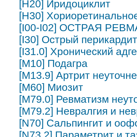
[H20] Иридоциклит
[H30] Хориоретинально
[I00-I02] ОСТРАЯ РЕ
[I30] Острый перикарди
[I31.0] Хронический ад
[M10] Подагра
[M13.9] Артрит неуточн
[M60] Миозит
[M79.0] Ревматизм неу
[M79.2] Невралгия и не
[N70] Сальпингит и ооф
[N73.2] Параметрит и т