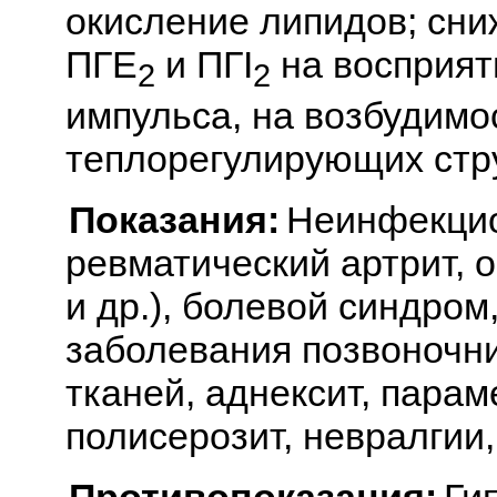
окисление липидов; сн
ПГE
и ПГI
на восприят
2
2
импульса, на возбудимо
теплорегулирующих стру
Показания:
Неинфекцио
ревматический артрит, 
и др.), болевой синдро
заболевания позвоночни
тканей, аднексит, парам
полисерозит, невралгии,
Противопоказания:
Ги