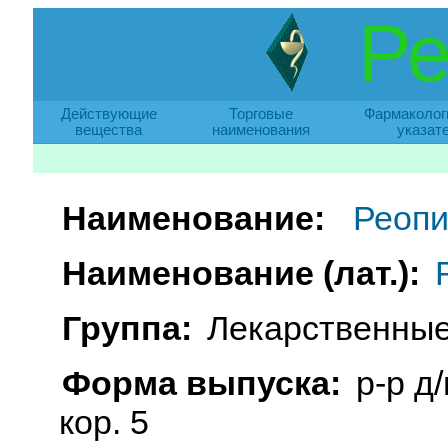
Ре
Действующие
Торговые
Фармаколог
вещества
наименования
указат
Наименование:
Реоп
Наименование (лат.):
Группа:
Лекарственные
Форма выпуска:
р-р д/
кор. 5