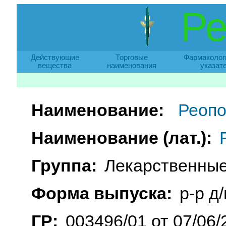
Ре
Действующие
Торговые
Фармаколог
вещества
наименования
указат
Наименование:
Реопо
Наименование (лат.):
Группа:
Лекарственные
Форма выпуска:
р-р д
ГР:
003496/01 от 07/06/