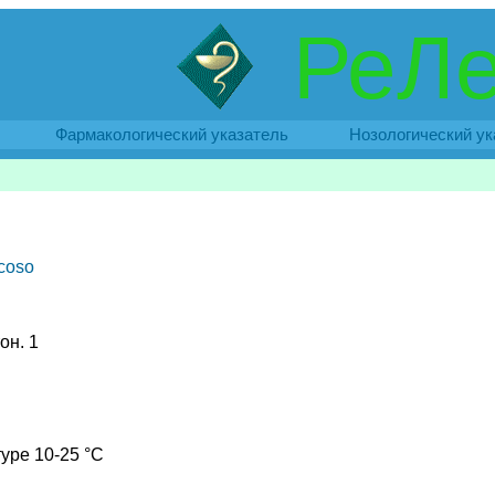
РеЛе
Фармакологический указатель
Нозологический ук
coso
он. 1
уре 10-25 °C