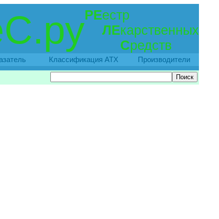
РЕ
естр
С.ру
ЛЕ
карственных
С
редств
азатель
Классификация АТХ
Производители