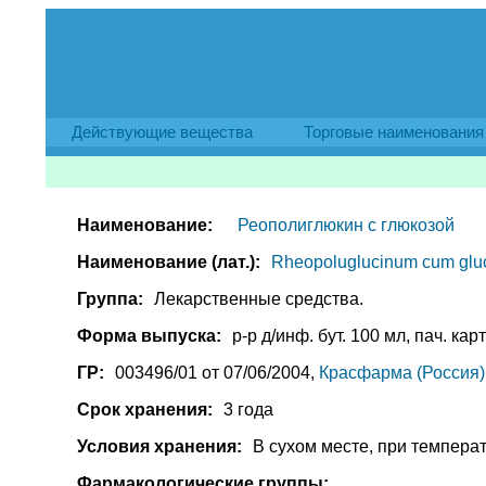
Действующие вещества
Торговые наименования
Наименование:
Реополиглюкин c глюкозой
Наименование (лат.):
Rheopoluglucinum cum glu
Группа:
Лекарственные средства.
Форма выпуска:
р-р д/инф. бут. 100 мл, пач. карт
ГР:
003496/01 от 07/06/2004,
Красфарма (Россия)
Срок хранения:
3 года
Условия хранения:
В сухом месте, при температ
Фармакологические группы: