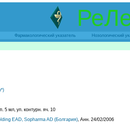
РеЛе
Фармакологический указатель
Нозологический ук
*)
. 5 мл, уп. контурн. яч. 10
lding EAD, Sopharma AD (Болгария)
, Анн. 24/02/2006