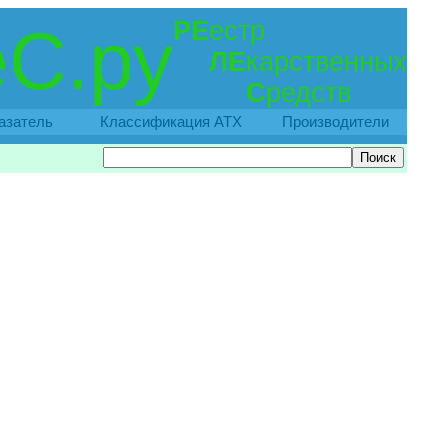
РЕ
естр
С.ру
ЛЕ
карственных
С
редств
азатель
Классификация АТХ
Производители