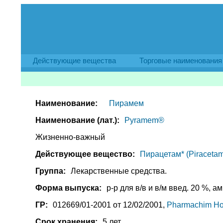
Действующие вещества
Торговые наименования
Наименование:
Пирамем
Наименование (лат.):
Pyramem®
Жизненно-важный
Действующее вещество:
Пирацетам* (Piracetam
Группа:
Лекарственные средства.
Форма выпуска:
р-р для в/в и в/м введ. 20 %, амп
ГР:
012669/01-2001 от 12/02/2001,
Pharmachim Ho
Срок хранения:
5 лет