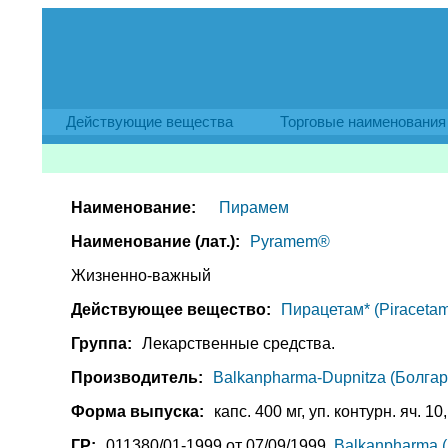
Действующие вещества
Торговые наименования
Наименование:
Пирамем
Наименование (лат.):
Pyramem®
Жизненно-важный
Действующее вещество:
Пирацетам* (Piracetam
Группа:
Лекарственные средства.
Производитель:
Balkanpharma-Dupnitza (Болгар
Форма выпуска:
капс. 400 мг, уп. контурн. яч. 10,
ГР:
011380/01-1999 от 07/09/1999,
Balkanpharma 