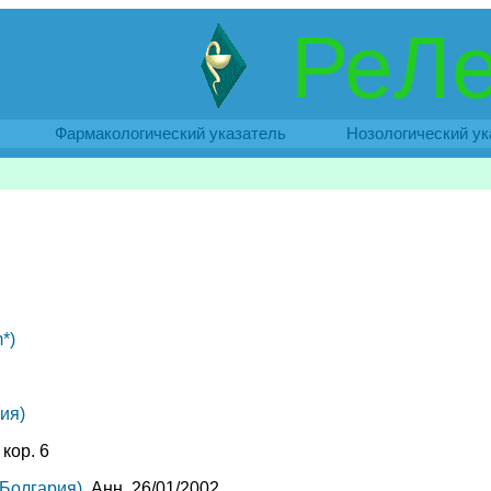
РеЛе
Фармакологический указатель
Нозологический ук
*)
ия)
 кор. 6
(Болгария)
, Анн. 26/01/2002