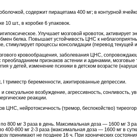
 оболочкой, содержит пирацетама 400 мг; в контурной ячейк
е 10 шт., в коробке 6 упаковок.
игипоксическое. Улучшает мозговой кровоток, активирует э
 обмен белка. Повышает устойчивость ЦНС к неблагоприятн
ие, стимулирует процессы консолидации (перевод текущей
згового кровообращения, заболевания ЦНС, сопровождаю
с преобладанием признаков астении и адинамии, мозговые 
ития у детей, изменение психики в детском возрасте (нару
, I триместр беременности, ажитированные депрессии.
и сексуальное возбуждение, агрессивность, сонливость, ув
ергические реакции.
ов ЦНС, нейротоксичность (тремор, беспокойство) тиреог
по 800 мг 3 раза в день. Максимальная доза — 1600 мг 3 раз
 по 400-800 мг 2-3 раза (максимальная доза — 1600 мг в сутки
озу принимают не позднее 16 ч. При хронических состояния