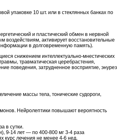
овой упаковке 10 шт. или в стеклянных банках по
нергетический и пластический обмен в нервной
ым воздействиям, активирует восстановительные
 информации в долговременную память).
щиеся снижением интеллектуально-мнестических
травмы, травматическая церебрастения,
шение поведения, затрудненное восприятие, энурез
еличение массы тела, тонические судороги,
ормонов. Нейролептики повышают вероятность
а в сутки.
), 9-14 лет — по 400-800 мг 3-4 раза
х курс лечения не менее 4-6 нед.