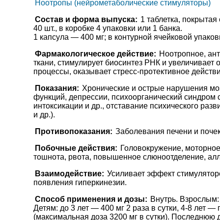
Ноотропы (нейрометаболические стимуляторы)
Состав и форма выпуска:
1 таблетка, покрытая
40 шт., в коробке 4 упаковки или 1 банка.
1 капсула — 400 мг; в контурной ячейковой упаковк
Фармакологическое действие:
Ноотропное, ант
ткани, стимулирует биосинтез РНК и увеличивает
процессы, оказывает стресс-протективное действ
Показания:
Хронические и острые нарушения мо
функций, депрессии, психоорганический синдром 
интоксикации и др., отставание психического разв
и др.).
Противопоказания:
Заболевания печени и почек
Побочные действия:
Головокружение, моторное 
тошнота, рвота, повышенное слюноотделение, алл
Взаимодействие:
Усиливает эффект стимулятор
появления гиперкинезии.
Способ применения и дозы:
Внутрь. Взрослым: 
Детям: до 3 лет — 400 мг 2 раза в сутки, 4-8 лет —
(максимальная доза 3200 мг в сутки). Последнюю д