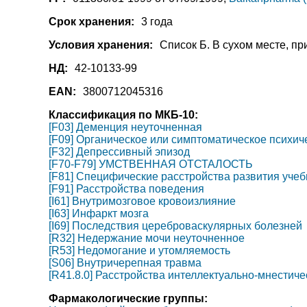
Срок хранения:
3 года
Условия хранения:
Список Б. В сухом месте, пр
НД:
42-10133-99
EAN:
3800712045316
Классификация по МКБ-10:
[F03] Деменция неуточненная
[F09] Органическое или симптоматическое психич
[F32] Депрессивный эпизод
[F70-F79] УМСТВЕННАЯ ОТСТАЛОСТЬ
[F81] Специфические расстройства развития уче
[F91] Расстройства поведения
[I61] Внутримозговое кровоизлияние
[I63] Инфаркт мозга
[I69] Последствия цереброваскулярных болезней
[R32] Недержание мочи неуточненное
[R53] Недомогание и утомляемость
[S06] Внутричерепная травма
[R41.8.0] Расстройства интеллектуально-мнестиче
Фармакологические группы: