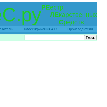
РЕ
естр
С.ру
ЛЕ
карственных
С
редств
азатель
Классификация АТХ
Производители