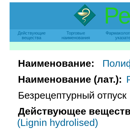
Ре
Действующие
Торговые
Фармаколог
вещества
наименования
указат
Наименование:
Поли
Наименование (лат.):
Безрецептурный отпуск
Действующее веществ
(Lignin hydrolised)