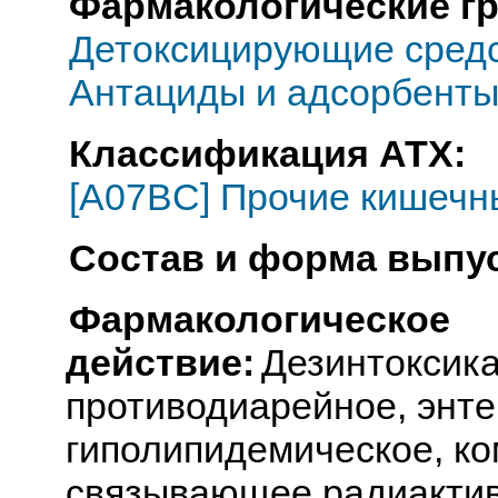
Фармакологические г
Детоксицирующие средс
Антациды и адсорбент
Классификация АТХ:
[A07BC] Прочие кишечн
Состав и форма выпус
Фармакологическое
действие:
Дезинтоксик
противодиарейное, энт
гиполипидемическое, к
связывающее радиакти