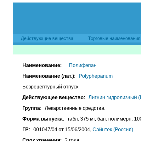
Действующие вещества
Торговые наименования
Наименование:
Полифепан
Наименование (лат.):
Polyphepanum
Безрецептурный отпуск
Действующее вещество:
Лигнин гидролизный (L
Группа:
Лекарственные средства.
Форма выпуска:
табл. 375 мг, бан. полимерн. 100
ГР:
001047/04 от 15/06/2004,
Сайнтек (Россия)
Срок хранения:
2 года