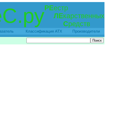
РЕ
естр
С.ру
ЛЕ
карственных
С
редств
азатель
Классификация АТХ
Производители