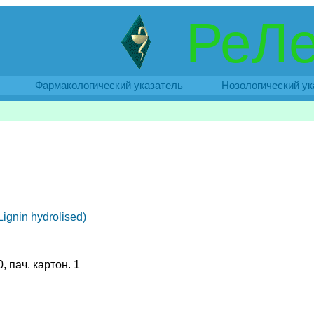
РеЛе
Фармакологический указатель
Нозологический ук
ignin hydrolised)
, пач. картон. 1