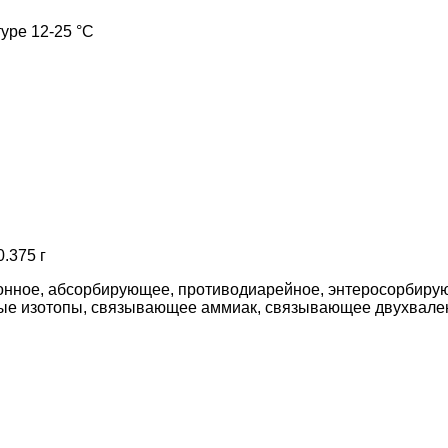
уре 12-25 °C
.375 г
онное, абсорбирующее, противодиарейное, энтеросорбиру
е изотопы, связывающее аммиак, связывающее двухвален