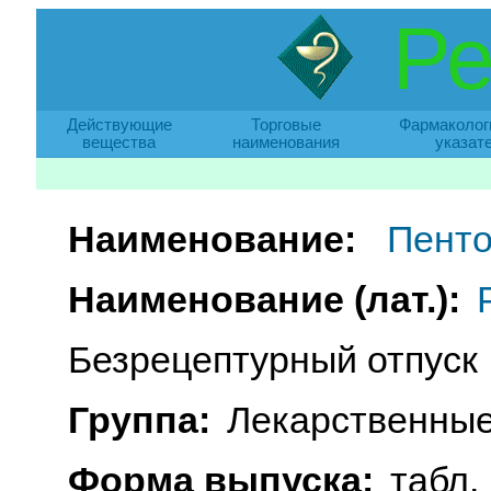
Ре
Действующие
Торговые
Фармаколог
вещества
наименования
указат
Наименование:
Пенто
Наименование (лат.):
Безрецептурный отпуск
Группа:
Лекарственные
Форма выпуска:
табл. 