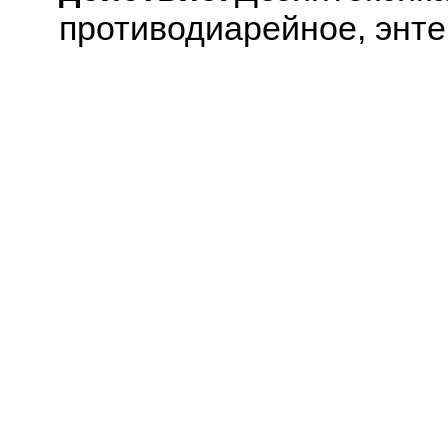
противодиарейное, энт