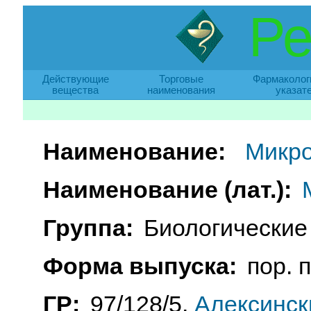
Ре
Действующие
Торговые
Фармаколог
вещества
наименования
указат
Наименование:
Микр
Наименование (лат.):
Группа:
Биологические
Форма выпуска:
пор. п
ГР:
97/128/5,
Алексинск