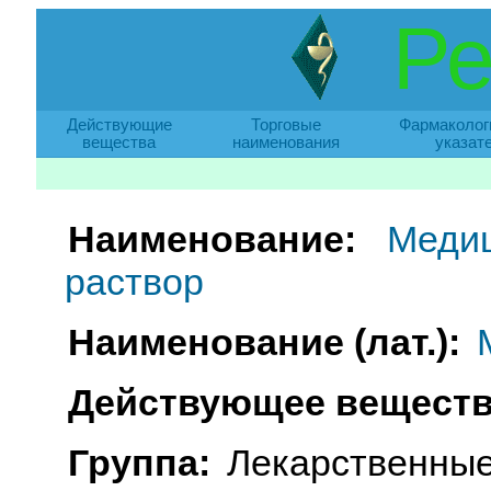
Ре
Действующие
Торговые
Фармаколог
вещества
наименования
указат
Наименование:
Медиц
раствор
Наименование (лат.):
Действующее веществ
Группа:
Лекарственные