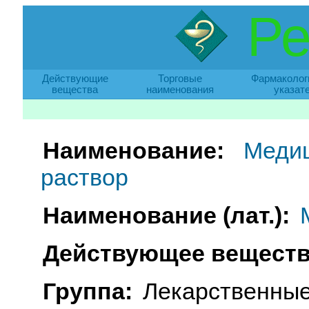
Ре
Действующие
Торговые
Фармаколог
вещества
наименования
указат
Наименование:
Медиц
раствор
Наименование (лат.):
Действующее веществ
Группа:
Лекарственные