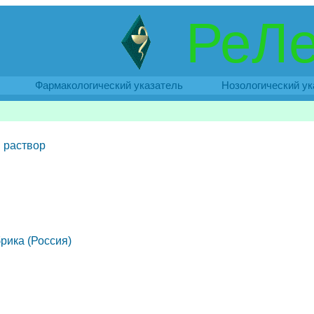
РеЛе
Фармакологический указатель
Нозологический ук
 раствор
рика (Россия)