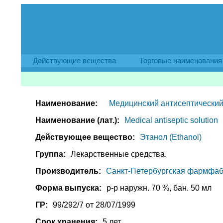
Действующие вещества
Торговые наименования
Наименование:
Медицинский антисептический
Наименование (лат.):
Medical antiseptic solution
Действующее вещество:
Этанол (Ethanol)
Группа:
Лекарственные средства.
Производитель:
Санкт-Петербургская фармфаб
Форма выпуска:
р-р наружн. 70 %, бан. 50 мл
ГР:
99/292/7 от 28/07/1999
Срок хранения:
5 лет