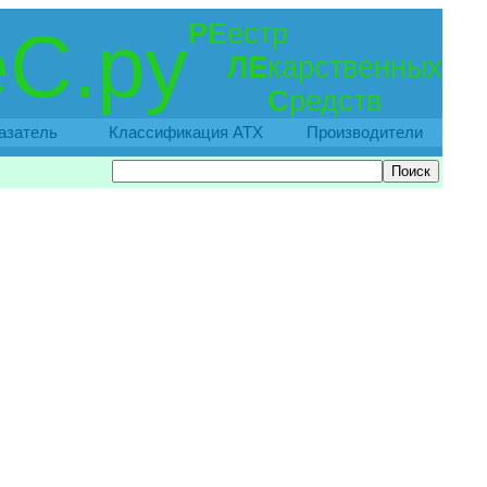
РЕ
естр
С.ру
ЛЕ
карственных
С
редств
азатель
Классификация АТХ
Производители