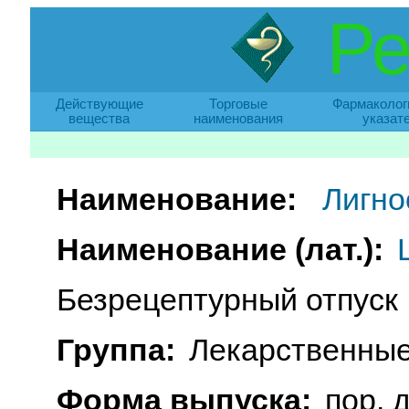
Ре
Действующие
Торговые
Фармаколог
вещества
наименования
указат
Наименование:
Лигно
Наименование (лат.):
Безрецептурный отпуск
Группа:
Лекарственные
Форма выпуска:
пор. 