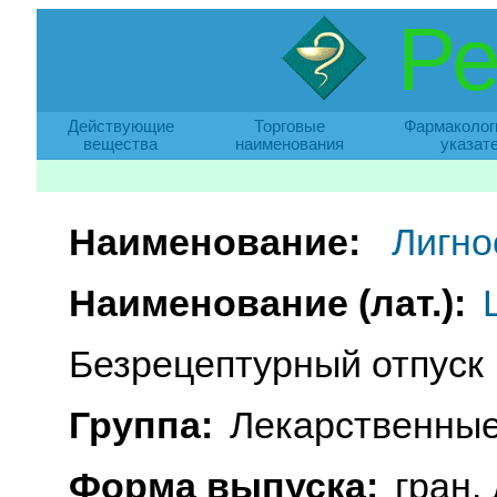
Ре
Действующие
Торговые
Фармаколог
вещества
наименования
указат
Наименование:
Лигно
Наименование (лат.):
Безрецептурный отпуск
Группа:
Лекарственные
Форма выпуска:
гран.