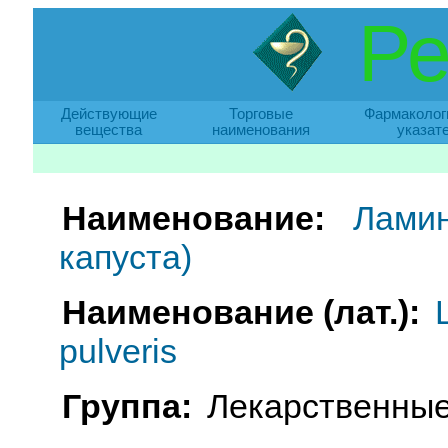
Ре
Действующие
Торговые
Фармаколог
вещества
наименования
указат
Наименование:
Ламин
капуста)
Наименование (лат.):
pulveris
Группа:
Лекарственные