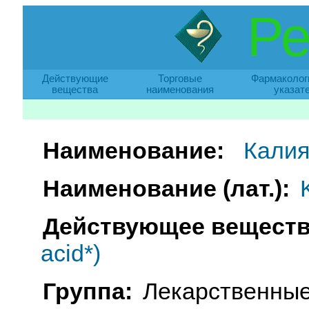
Ре
Действующие
Торговые
Фармаколог
вещества
наименования
указат
Наименование:
Калия
Наименование (лат.):
Действующее веществ
acid*)
Группа:
Лекарственные