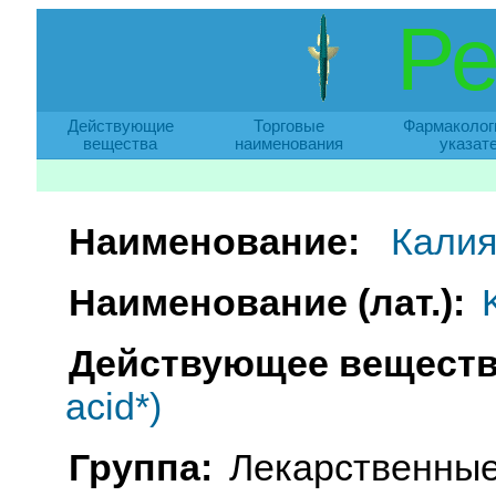
Ре
Действующие
Торговые
Фармаколог
вещества
наименования
указат
Наименование:
Калия
Наименование (лат.):
Действующее веществ
acid*)
Группа:
Лекарственные