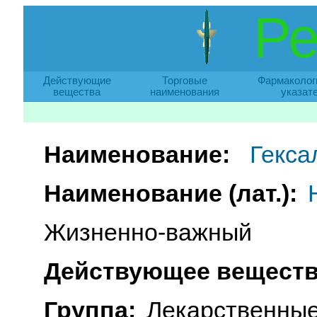
Ре
Действующие
Торговые
Фармаколог
вещества
наименования
указат
Наименование:
Гекса
Наименование (лат.):
Жизненно-важный
Действующее веществ
Группа:
Лекарственные