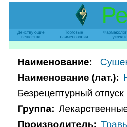
Ре
Действующие
Торговые
Фармаколог
вещества
наименования
указат
Наименование:
Сушен
Наименование (лат.):
Безрецептурный отпуск
Группа:
Лекарственные
Производитель:
Травы