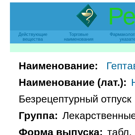
Ре
Действующие
Торговые
Фармаколог
вещества
наименования
указат
Наименование:
Гепта
Наименование (лат.):
Безрецептурный отпуск
Группа:
Лекарственные
Форма выпуска:
табл. 