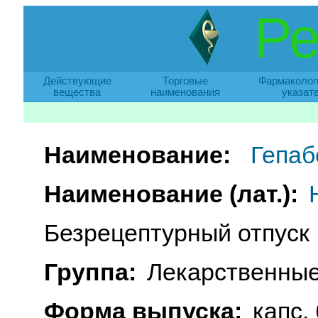
Ре
Действующие
Торговые
Фармаколог
вещества
наименования
указат
Наименование:
Гепаб
Наименование (лат.):
Безрецептурный отпуск
Группа:
Лекарственные
Форма выпуска:
капс. 