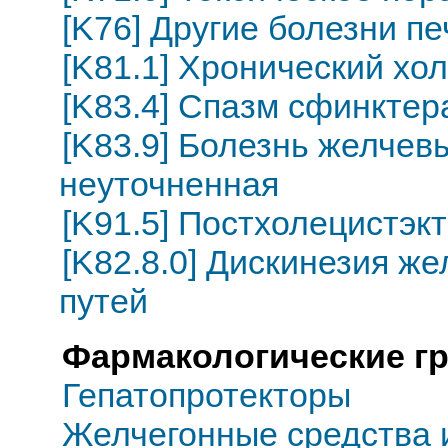
[K76] Другие болезни п
[K81.1] Хронический хо
[K83.4] Спазм сфинктер
[K83.9] Болезнь желчев
неуточненная
[K91.5] Постхолецистэк
[K82.8.0] Дискинезия ж
путей
Фармакологические г
Гепатопротекторы
Желчегонные средства 