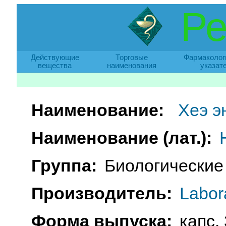
Ре
Действующие
Торговые
Фармаколог
вещества
наименования
указат
Наименование:
Хеэ э
Наименование (лат.):
Группа:
Биологические
Производитель:
Labor
Форма выпуска:
капс.