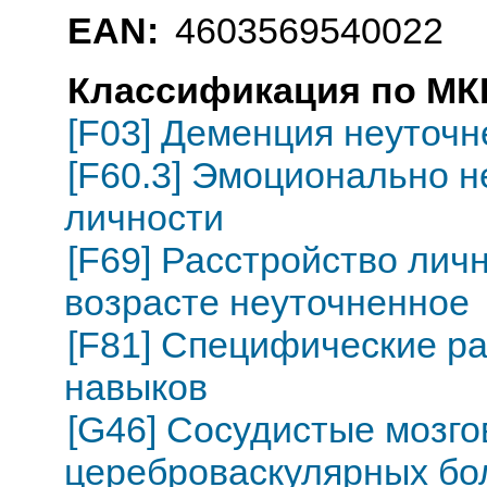
EAN:
4603569540022
Классификация по МКБ
[F03] Деменция неуточн
[F60.3] Эмоционально н
личности
[F69] Расстройство лич
возрасте неуточненное
[F81] Специфические ра
навыков
[G46] Сосудистые мозг
цереброваскулярных бол