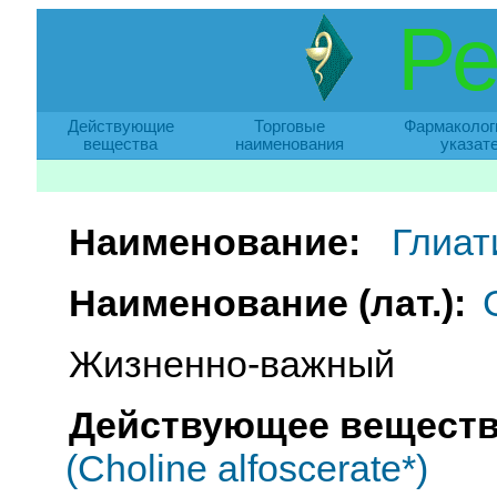
Ре
Действующие
Торговые
Фармаколог
вещества
наименования
указат
Наименование:
Глиат
Наименование (лат.):
G
Жизненно-важный
Действующее веществ
(Choline alfoscerate*)