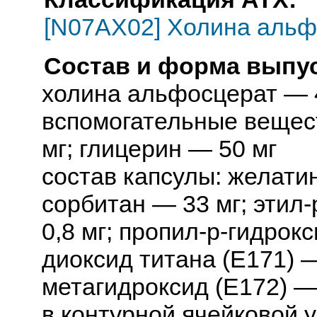
[N07AX02] Холина альф
Состав и форма выпус
холина альфосцерат — 
вспомогательные вещес
мг; глицерин — 50 мг
состав капсулы: желатин
сорбитан — 33 мг; этил
0,8 мг; пропил-p-гидрок
диоксид титана (E171) — 
метагидроксид (E172) — 
в контурной ячейковой у