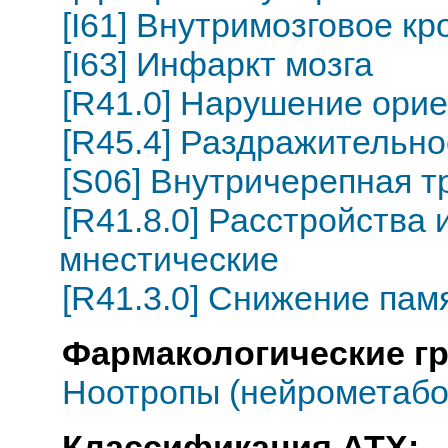
[I61] Внутримозговое к
[I63] Инфаркт мозга
[R41.0] Нарушение ори
[R45.4] Раздражительно
[S06] Внутричерепная т
[R41.8.0] Расстройства
мнестические
[R41.3.0] Снижение пам
Фармакологические г
Ноотропы (нейрометабо
Классификация АТХ: