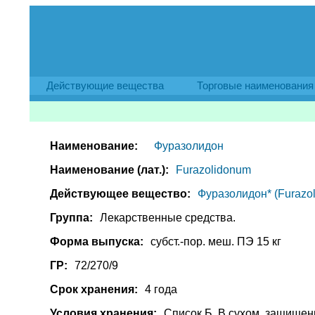
Действующие вещества
Торговые наименования
Наименование:
Фуразолидон
Наименование (лат.):
Furazolidonum
Действующее вещество:
Фуразолидон* (Furazol
Группа:
Лекарственные средства.
Форма выпуска:
субст.-пор. меш. ПЭ 15 кг
ГР:
72/270/9
Срок хранения:
4 года
Условия хранения:
Список Б. В сухом, защищен