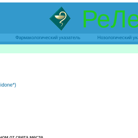
РеЛе
Фармакологический указатель
Нозологический ук
idone*)
ном от света месте