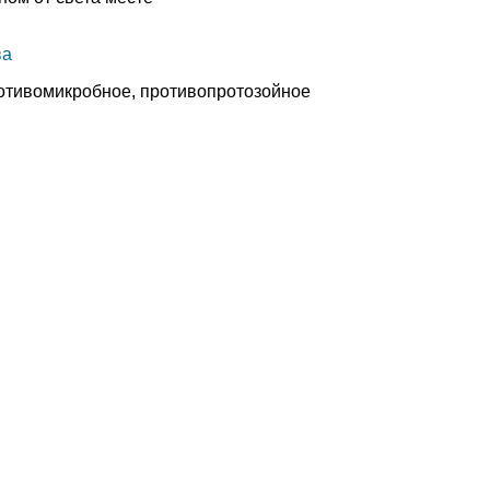
ва
отивомикробное, противопротозойное