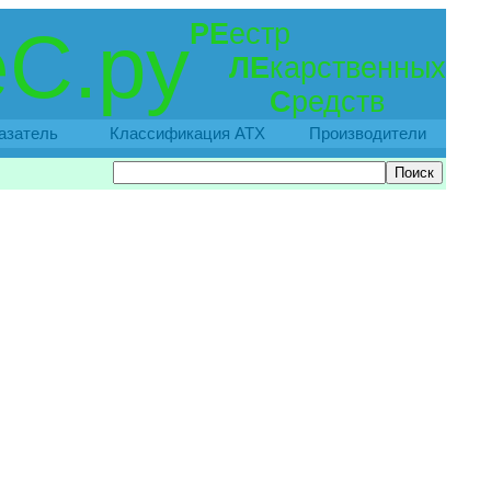
РЕ
естр
С.ру
ЛЕ
карственных
С
редств
азатель
Классификация АТХ
Производители