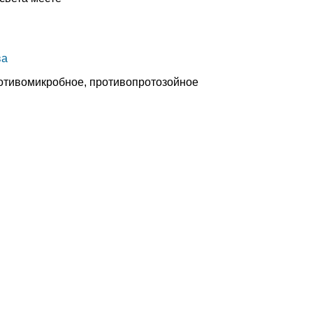
ва
отивомикробное, противопротозойное