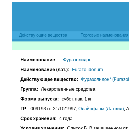
Действующие вещества
Торговые наименования
Наименование:
Фуразолидон
Наименование (лат.):
Furazolidonum
Действующее вещество:
Фуразолидон* (Furazol
Группа:
Лекарственные средства.
Форма выпуска:
субст. пак. 1 кг
ГР:
009193 от 31/10/1997,
Олайнфарм (Латвия)
, 
Срок хранения:
4 года
Условия хранения:
Список Б. В защищенном от 