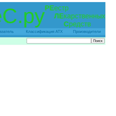
РЕ
естр
С.ру
ЛЕ
карственных
С
редств
азатель
Классификация АТХ
Производители