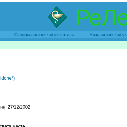
РеЛе
Фармакологический указатель
Нозологический ук
idone*)
Анн. 27/12/2002
света месте