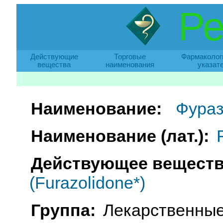
Ре
Действующие
Торговые
Фармаколог
вещества
наименования
указат
Наименование:
Фура
Наименование (лат.):
Действующее веществ
(Furazolidone*)
Группа:
Лекарственные