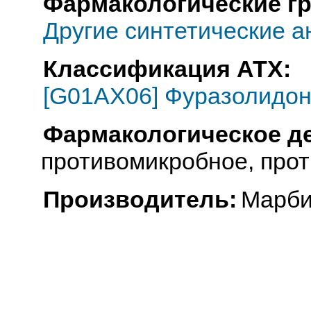
Фармакологические г
Другие синтетические 
Классификация АТХ:
[G01AX06] Фуразолидо
Фармакологическое д
противомикробное, про
Производитель:
Марби