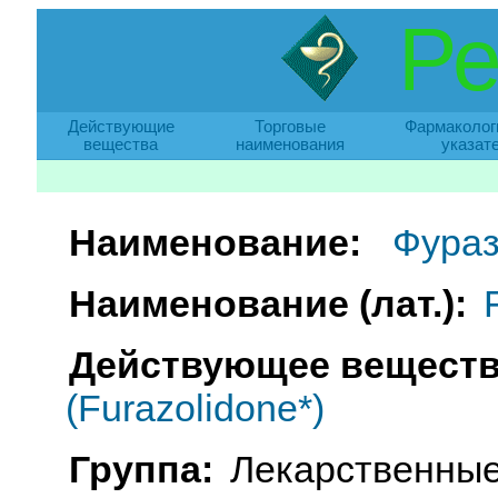
Ре
Действующие
Торговые
Фармаколог
вещества
наименования
указат
Наименование:
Фура
Наименование (лат.):
Действующее веществ
(Furazolidone*)
Группа:
Лекарственные