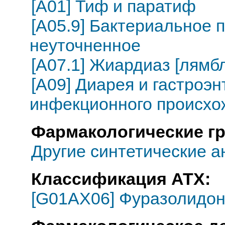
[A01] Тиф и паратиф
[A05.9] Бактериальное 
неуточненное
[A07.1] Жиардиаз [лямб
[A09] Диарея и гастроэ
инфекционного происхо
Фармакологические г
Другие синтетические 
Классификация АТХ:
[G01AX06] Фуразолидо