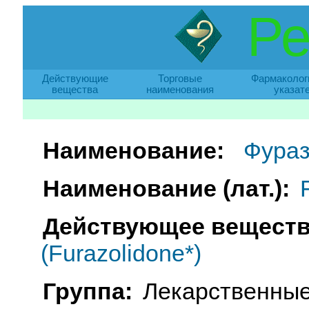
Ре
Действующие
Торговые
Фармаколог
вещества
наименования
указат
Наименование:
Фура
Наименование (лат.):
Действующее веществ
(Furazolidone*)
Группа:
Лекарственные