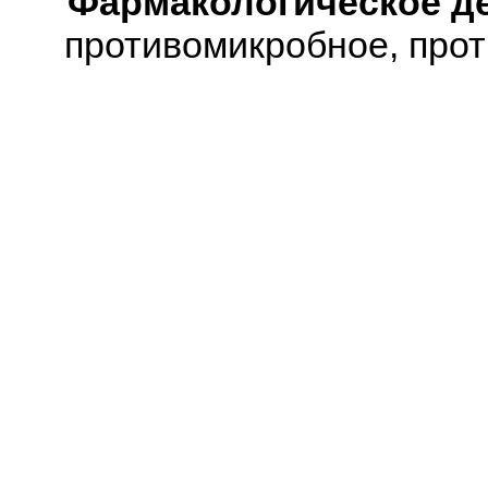
Фармакологическое д
противомикробное, про