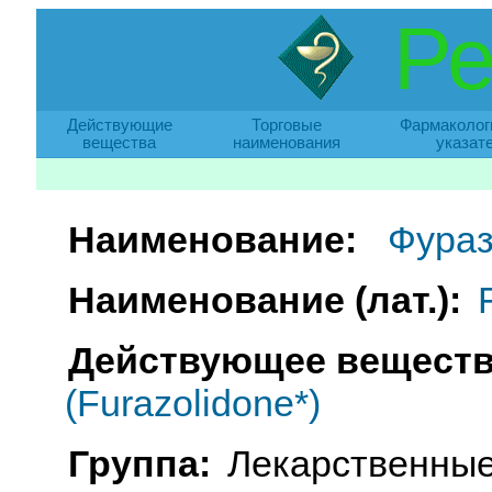
Ре
Действующие
Торговые
Фармаколог
вещества
наименования
указат
Наименование:
Фура
Наименование (лат.):
Действующее веществ
(Furazolidone*)
Группа:
Лекарственные