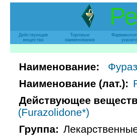
Ре
Действующие
Торговые
Фармаколог
вещества
наименования
указат
Наименование:
Фура
Наименование (лат.):
Действующее веществ
(Furazolidone*)
Группа:
Лекарственные