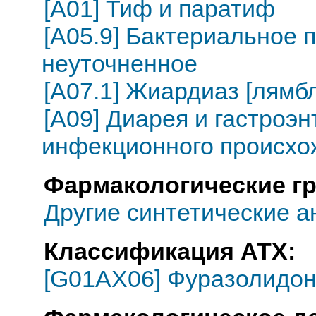
[A01] Тиф и паратиф
[A05.9] Бактериальное 
неуточненное
[A07.1] Жиардиаз [лямб
[A09] Диарея и гастроэ
инфекционного происхо
Фармакологические г
Другие синтетические 
Классификация АТХ:
[G01AX06] Фуразолидо