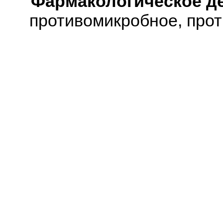
Фармакологическое д
противомикробное, про