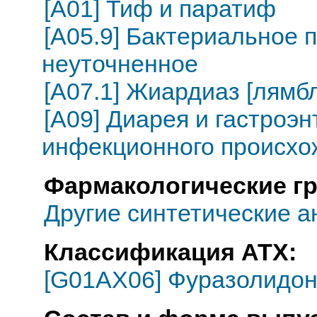
[A01] Тиф и паратиф
[A05.9] Бактериальное 
неуточненное
[A07.1] Жиардиаз [лямб
[A09] Диарея и гастроэ
инфекционного происхо
Фармакологические г
Другие синтетические 
Классификация АТХ:
[G01AX06] Фуразолидо