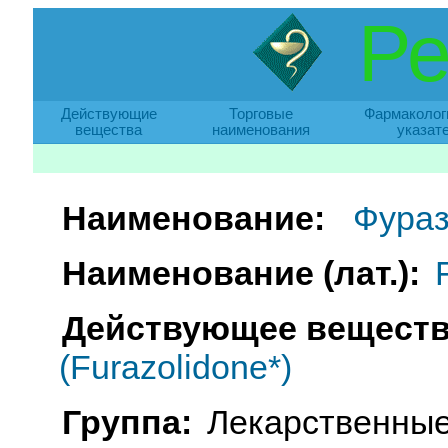
Ре
Действующие
Торговые
Фармаколог
вещества
наименования
указат
Наименование:
Фура
Наименование (лат.):
Действующее веществ
(Furazolidone*)
Группа:
Лекарственные