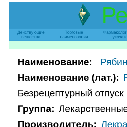
Ре
Действующие
Торговые
Фармаколог
вещества
наименования
указат
Наименование:
Ряби
Наименование (лат.):
Безрецептурный отпуск
Группа:
Лекарственные
Производитель:
Лекра