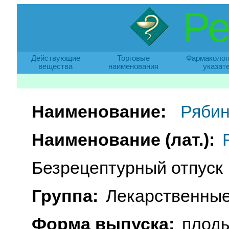
Ре
Действующие
Торговые
Фармаколог
вещества
наименования
указат
Наименование:
Ряби
Наименование (лат.):
Безрецептурный отпуск
Группа:
Лекарственные
Форма выпуска:
плоды