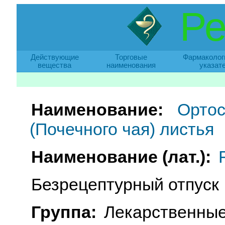
Ре
Действующие
Торговые
Фармаколог
вещества
наименования
указат
Наименование:
Ортос
(Почечного чая) листья
Наименование (лат.):
Безрецептурный отпуск
Группа:
Лекарственные